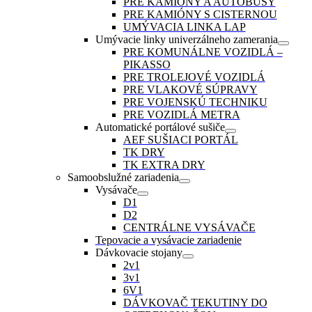
PRE KAMIÓNY A AUTOBUSY
PRE KAMIÓNY S CISTERNOU
UMÝVACIA LINKA LAP
Umývacie linky univerzálneho zamerania
PRE KOMUNÁLNE VOZIDLÁ –
PIKASSO
PRE TROLEJOVÉ VOZIDLÁ
PRE VLAKOVÉ SÚPRAVY
PRE VOJENSKÚ TECHNIKU
PRE VOZIDLÁ METRA
Automatické portálové sušiče
AEF SUŠIACI PORTÁL
TK DRY
TK EXTRA DRY
Samoobslužné zariadenia
Vysávače
D1
D2
CENTRÁLNE VYSÁVAČE
Tepovacie a vysávacie zariadenie
Dávkovacie stojany
2v1
3v1
6V1
DÁVKOVAČ TEKUTINY DO