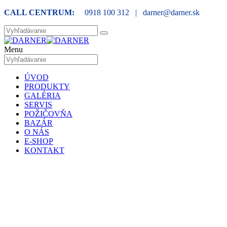
CALL CENTRUM:
0918 100 312 | darner@darner.sk
Menu
ÚVOD
PRODUKTY
GALÉRIA
SERVIS
POŽIČOVŇA
BAZÁR
O NÁS
E-SHOP
KONTAKT