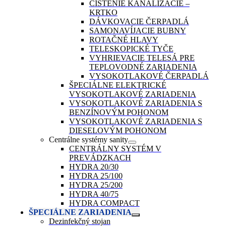
ČISTENIE KANALIZÁCIE –
KRTKO
DÁVKOVACIE ČERPADLÁ
SAMONAVÍJACIE BUBNY
ROTAČNÉ HLAVY
TELESKOPICKÉ TYČE
VYHRIEVACIE TELESÁ PRE
TEPLOVODNÉ ZARIADENIA
VYSOKOTLAKOVÉ ČERPADLÁ
ŠPECIÁLNE ELEKTRICKÉ
VYSOKOTLAKOVÉ ZARIADENIA
VYSOKOTLAKOVÉ ZARIADENIA S
BENZÍNOVÝM POHONOM
VYSOKOTLAKOVÉ ZARIADENIA S
DIESELOVÝM POHONOM
Centrálne systémy sanity
CENTRÁLNY SYSTÉM V
PREVÁDZKACH
HYDRA 20/30
HYDRA 25/100
HYDRA 25/200
HYDRA 40/75
HYDRA COMPACT
ŠPECIÁLNE ZARIADENIA
Dezinfekčný stojan