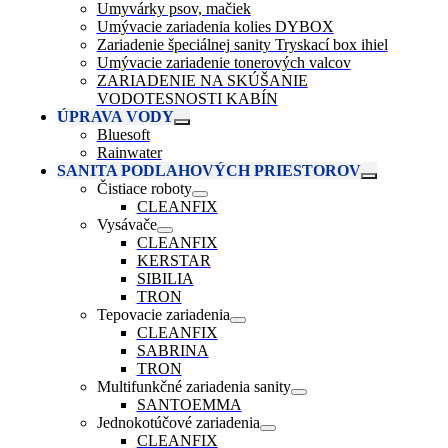
Umyvárky psov, mačiek
Umývacie zariadenia kolies DYBOX
Zariadenie špeciálnej sanity Tryskací box ihiel
Umývacie zariadenie tonerových valcov
ZARIADENIE NA SKÚŠANIE
VODOTESNOSTI KABÍN
ÚPRAVA VODY
Bluesoft
Rainwater
SANITA PODLAHOVÝCH PRIESTOROV
Čistiace roboty
CLEANFIX
Vysávače
CLEANFIX
KERSTAR
SIBILIA
TRON
Tepovacie zariadenia
CLEANFIX
SABRINA
TRON
Multifunkčné zariadenia sanity
SANTOEMMA
Jednokotúčové zariadenia
CLEANFIX