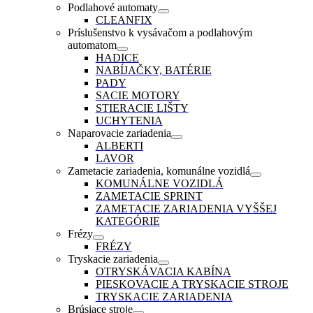
Podlahové automaty
CLEANFIX
Príslušenstvo k vysávačom a podlahovým
automatom
HADICE
NABÍJAČKY, BATÉRIE
PADY
SACIE MOTORY
STIERACIE LIŠTY
UCHYTENIA
Naparovacie zariadenia
ALBERTI
LAVOR
Zametacie zariadenia, komunálne vozidlá
KOMUNÁLNE VOZIDLÁ
ZAMETACIE SPRINT
ZAMETACIE ZARIADENIA VYŠŠEJ
KATEGÓRIE
Frézy
FRÉZY
Tryskacie zariadenia
OTRYSKÁVACIA KABÍNA
PIESKOVACIE A TRYSKACIE STROJE
TRYSKACIE ZARIADENIA
Brúsiace stroje