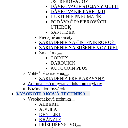
OSTREKOVAČOV
DÁVKOVACIE STOJANY MULTI
DÁVKOVANIE PARFUMU
HUSTENIE PNEUMATÍK
PODÁVAČ PAPIEROVÝCH
UTIEROK
SANITIZÉR
Predajné automaty
ZARIADENIE NA ČISTENIE ROHOŽÍ
ZARIADENIE NA SUŠENIE VOZIDIEL
Zmenárne
COINEX
DARQUICK
AUTOCOIN PLUS
Voliteľné zariadenia
ZARIADENIA PRE KARAVANY
Automatická umývacia linka motocyklov
Bazár autoumyvárok
VYSOKOTLAKOVÁ TECHNIKA
Vysokotlaková technika
ALBERTI
AQUILA
DEN – JET
KRÄNZLE
PRÍSLUŠENSTVO