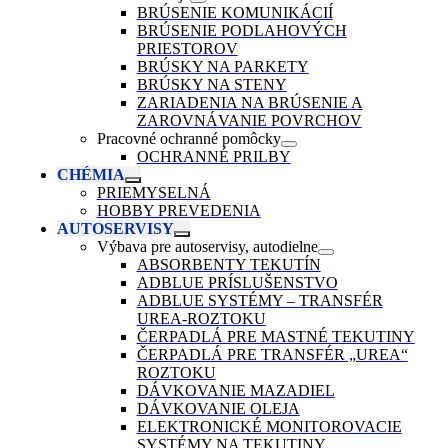
BRÚSENIE KOMUNIKÁCIÍ
BRÚSENIE PODLAHOVÝCH
PRIESTOROV
BRÚSKY NA PARKETY
BRÚSKY NA STENY
ZARIADENIA NA BRÚSENIE A
ZAROVNÁVANIE POVRCHOV
Pracovné ochranné pomôcky
OCHRANNÉ PRILBY
CHÉMIA
PRIEMYSELNÁ
HOBBY PREVEDENIA
AUTOSERVISY
Výbava pre autoservisy, autodielne
ABSORBENTY TEKUTÍN
ADBLUE PRÍSLUŠENSTVO
ADBLUE SYSTÉMY – TRANSFÉR
UREA-ROZTOKU
ČERPADLÁ PRE MASTNÉ TEKUTINY
ČERPADLÁ PRE TRANSFÉR „UREA“
ROZTOKU
DÁVKOVANIE MAZADIEL
DÁVKOVANIE OLEJA
ELEKTRONICKÉ MONITOROVACIE
SYSTÉMY NA TEKUTINY