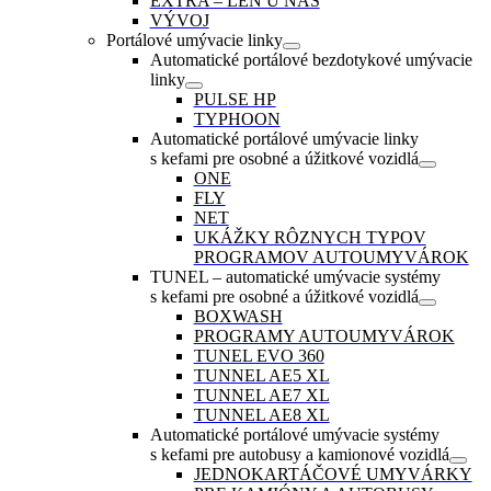
EXTRA – LEN U NÁS
VÝVOJ
Portálové umývacie linky
Automatické portálové bezdotykové umývacie
linky
PULSE HP
TYPHOON
Automatické portálové umývacie linky
s kefami pre osobné a úžitkové vozidlá
ONE
FLY
NET
UKÁŽKY RÔZNYCH TYPOV
PROGRAMOV AUTOUMYVÁROK
TUNEL – automatické umývacie systémy
s kefami pre osobné a úžitkové vozidlá
BOXWASH
PROGRAMY AUTOUMYVÁROK
TUNEL EVO 360
TUNNEL AE5 XL
TUNNEL AE7 XL
TUNNEL AE8 XL
Automatické portálové umývacie systémy
s kefami pre autobusy a kamionové vozidlá
JEDNOKARTÁČOVÉ UMYVÁRKY