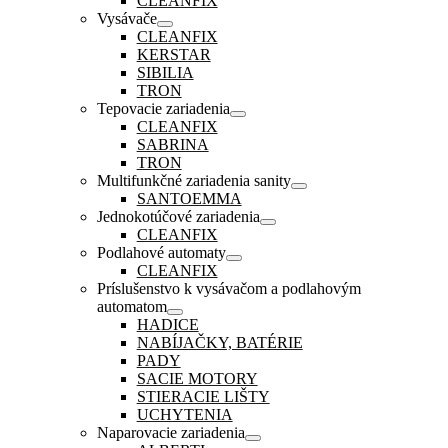
CLEANFIX
Vysávače
CLEANFIX
KERSTAR
SIBILIA
TRON
Tepovacie zariadenia
CLEANFIX
SABRINA
TRON
Multifunkčné zariadenia sanity
SANTOEMMA
Jednokotúčové zariadenia
CLEANFIX
Podlahové automaty
CLEANFIX
Príslušenstvo k vysávačom a podlahovým
automatom
HADICE
NABÍJAČKY, BATÉRIE
PADY
SACIE MOTORY
STIERACIE LIŠTY
UCHYTENIA
Naparovacie zariadenia