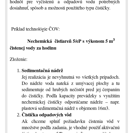
hodnôt pre vyčistenú a odpadovú vodu potrebných
dosiahnuť, spôsob a možnosti použitého typu čističky.
Príklad technológie ČOV:
3
Nechemická čistiareň 5/eP s výkonom 5 m
čistenej vody za hodinu
Zloženie:
Sedimentačná nádrž
Jej realizácia je nevyhnutná vo všetkých prípadoch.
Do nádrže voda nateká z umývacej plochy a tu
sedimentuje od hrubých nečistôt pred jej čerpaním
do čističky. Podľa kapacity prevádzky s využitím
nechemickej čističky odporúčame nádrže – napr.
plastová sedimentačná nádrž s objemom 16m3.
Čistička odpadových vôd
Ak chceme splniť požiadavku čistenia vôd v
množstve podľa zadania, je vhodné použiť aktivačnú