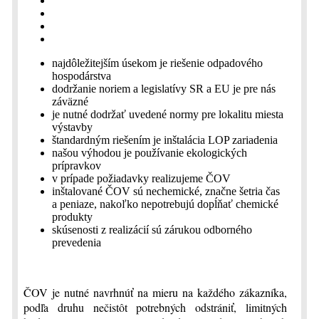
najdôležitejším úsekom je riešenie odpadového
hospodárstva
dodržanie noriem a legislatívy SR a EU je pre nás
záväzné
je nutné dodržať uvedené normy pre lokalitu miesta
výstavby
štandardným riešením je inštalácia LOP zariadenia
našou výhodou je používanie ekologických
prípravkov
v prípade požiadavky realizujeme ČOV
inštalované ČOV sú nechemické, značne šetria čas
a peniaze, nakoľko nepotrebujú dopĺňať chemické
produkty
skúsenosti z realizácií sú zárukou odborného
prevedenia
ČOV je nutné navrhnúť na mieru na každého zákazníka,
podľa druhu nečistôt potrebných odstrániť, limitných