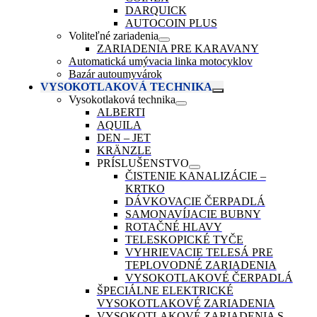
DARQUICK
AUTOCOIN PLUS
Voliteľné zariadenia
ZARIADENIA PRE KARAVANY
Automatická umývacia linka motocyklov
Bazár autoumyvárok
VYSOKOTLAKOVÁ TECHNIKA
Vysokotlaková technika
ALBERTI
AQUILA
DEN – JET
KRÄNZLE
PRÍSLUŠENSTVO
ČISTENIE KANALIZÁCIE –
KRTKO
DÁVKOVACIE ČERPADLÁ
SAMONAVÍJACIE BUBNY
ROTAČNÉ HLAVY
TELESKOPICKÉ TYČE
VYHRIEVACIE TELESÁ PRE
TEPLOVODNÉ ZARIADENIA
VYSOKOTLAKOVÉ ČERPADLÁ
ŠPECIÁLNE ELEKTRICKÉ
VYSOKOTLAKOVÉ ZARIADENIA
VYSOKOTLAKOVÉ ZARIADENIA S