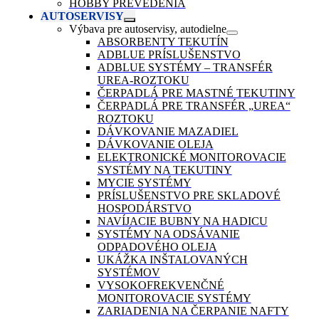
HOBBY PREVEDENIA
AUTOSERVISY
Výbava pre autoservisy, autodielne
ABSORBENTY TEKUTÍN
ADBLUE PRÍSLUŠENSTVO
ADBLUE SYSTÉMY – TRANSFÉR
UREA-ROZTOKU
ČERPADLÁ PRE MASTNÉ TEKUTINY
ČERPADLÁ PRE TRANSFÉR „UREA“
ROZTOKU
DÁVKOVANIE MAZADIEL
DÁVKOVANIE OLEJA
ELEKTRONICKÉ MONITOROVACIE
SYSTÉMY NA TEKUTINY
MYCIE SYSTÉMY
PRÍSLUŠENSTVO PRE SKLADOVÉ
HOSPODÁRSTVO
NAVÍJACIE BUBNY NA HADICU
SYSTÉMY NA ODSÁVANIE
ODPADOVÉHO OLEJA
UKÁŽKA INŠTALOVANÝCH
SYSTÉMOV
VYSOKOFREKVENČNÉ
MONITOROVACIE SYSTÉMY
ZARIADENIA NA ČERPANIE NAFTY