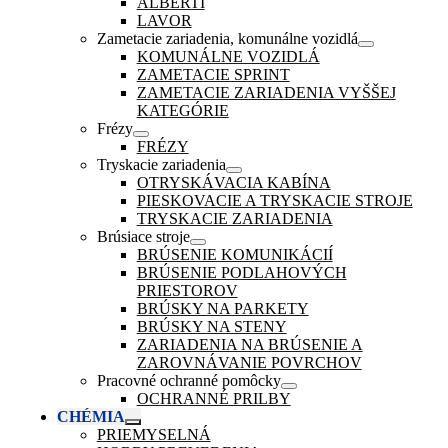
ALBERTI
LAVOR
Zametacie zariadenia, komunálne vozidlá
KOMUNÁLNE VOZIDLÁ
ZAMETACIE SPRINT
ZAMETACIE ZARIADENIA VYŠŠEJ
KATEGÓRIE
Frézy
FRÉZY
Tryskacie zariadenia
OTRYSKÁVACIA KABÍNA
PIESKOVACIE A TRYSKACIE STROJE
TRYSKACIE ZARIADENIA
Brúsiace stroje
BRÚSENIE KOMUNIKÁCIÍ
BRÚSENIE PODLAHOVÝCH
PRIESTOROV
BRÚSKY NA PARKETY
BRÚSKY NA STENY
ZARIADENIA NA BRÚSENIE A
ZAROVNÁVANIE POVRCHOV
Pracovné ochranné pomôcky
OCHRANNÉ PRILBY
CHÉMIA
PRIEMYSELNÁ