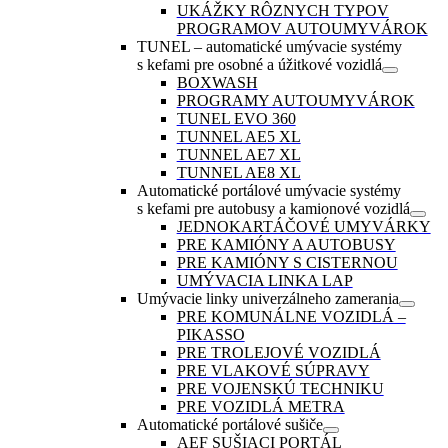
UKÁŽKY RÔZNYCH TYPOV
PROGRAMOV AUTOUMYVÁROK
TUNEL – automatické umývacie systémy
s kefami pre osobné a úžitkové vozidlá
BOXWASH
PROGRAMY AUTOUMYVÁROK
TUNEL EVO 360
TUNNEL AE5 XL
TUNNEL AE7 XL
TUNNEL AE8 XL
Automatické portálové umývacie systémy
s kefami pre autobusy a kamionové vozidlá
JEDNOKARTÁČOVÉ UMYVÁRKY
PRE KAMIÓNY A AUTOBUSY
PRE KAMIÓNY S CISTERNOU
UMÝVACIA LINKA LAP
Umývacie linky univerzálneho zamerania
PRE KOMUNÁLNE VOZIDLÁ –
PIKASSO
PRE TROLEJOVÉ VOZIDLÁ
PRE VLAKOVÉ SÚPRAVY
PRE VOJENSKÚ TECHNIKU
PRE VOZIDLÁ METRA
Automatické portálové sušiče
AEF SUŠIACI PORTÁL