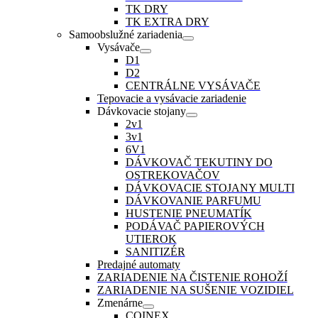
TK DRY
TK EXTRA DRY
Samoobslužné zariadenia
Vysávače
D1
D2
CENTRÁLNE VYSÁVAČE
Tepovacie a vysávacie zariadenie
Dávkovacie stojany
2v1
3v1
6V1
DÁVKOVAČ TEKUTINY DO
OSTREKOVAČOV
DÁVKOVACIE STOJANY MULTI
DÁVKOVANIE PARFUMU
HUSTENIE PNEUMATÍK
PODÁVAČ PAPIEROVÝCH
UTIEROK
SANITIZÉR
Predajné automaty
ZARIADENIE NA ČISTENIE ROHOŽÍ
ZARIADENIE NA SUŠENIE VOZIDIEL
Zmenárne
COINEX