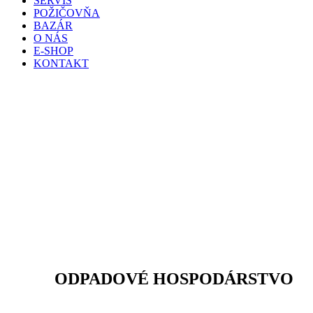
SERVIS
POŽIČOVŇA
BAZÁR
O NÁS
E-SHOP
KONTAKT
ODPADOVÉ HOSPODÁRSTVO