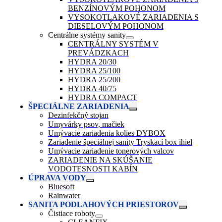
BENZÍNOVÝM POHONOM
VYSOKOTLAKOVÉ ZARIADENIA S
DIESELOVÝM POHONOM
Centrálne systémy sanity
CENTRÁLNY SYSTÉM V
PREVÁDZKACH
HYDRA 20/30
HYDRA 25/100
HYDRA 25/200
HYDRA 40/75
HYDRA COMPACT
ŠPECIÁLNE ZARIADENIA
Dezinfekčný stojan
Umyvárky psov, mačiek
Umývacie zariadenia kolies DYBOX
Zariadenie špeciálnej sanity Tryskací box ihiel
Umývacie zariadenie tonerových valcov
ZARIADENIE NA SKÚŠANIE
VODOTESNOSTI KABÍN
ÚPRAVA VODY
Bluesoft
Rainwater
SANITA PODLAHOVÝCH PRIESTOROV
Čistiace roboty