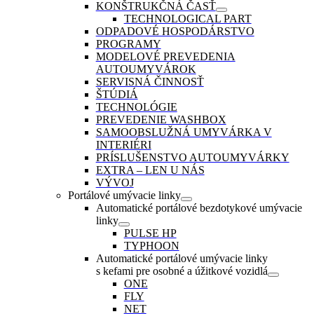
KONŠTRUKČNÁ ČASŤ
TECHNOLOGICAL PART
ODPADOVÉ HOSPODÁRSTVO
PROGRAMY
MODELOVÉ PREVEDENIA
AUTOUMYVÁROK
SERVISNÁ ČINNOSŤ
ŠTÚDIÁ
TECHNOLÓGIE
PREVEDENIE WASHBOX
SAMOOBSLUŽNÁ UMYVÁRKA V
INTERIÉRI
PRÍSLUŠENSTVO AUTOUMYVÁRKY
EXTRA – LEN U NÁS
VÝVOJ
Portálové umývacie linky
Automatické portálové bezdotykové umývacie
linky
PULSE HP
TYPHOON
Automatické portálové umývacie linky
s kefami pre osobné a úžitkové vozidlá
ONE
FLY
NET