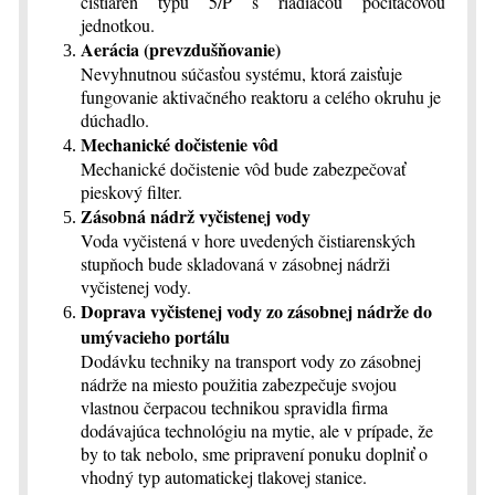
čistiareň typu 5/P s riadiacou počítačovou
jednotkou.
Aerácia (prevzdušňovanie)
Nevyhnutnou súčasťou systému, ktorá zaisťuje
fungovanie aktivačného reaktoru a celého okruhu je
dúchadlo.
Mechanické dočistenie vôd
Mechanické dočistenie vôd bude zabezpečovať
pieskový filter.
Zásobná nádrž vyčistenej vody
Voda vyčistená v hore uvedených čistiarenských
stupňoch bude skladovaná v zásobnej nádrži
vyčistenej vody.
Doprava vyčistenej vody zo zásobnej nádrže do
umývacieho portálu
Dodávku techniky na transport vody zo zásobnej
nádrže na miesto použitia zabezpečuje svojou
vlastnou čerpacou technikou spravidla firma
dodávajúca technológiu na mytie, ale v prípade, že
by to tak nebolo, sme pripravení ponuku doplniť o
vhodný typ automatickej tlakovej stanice.