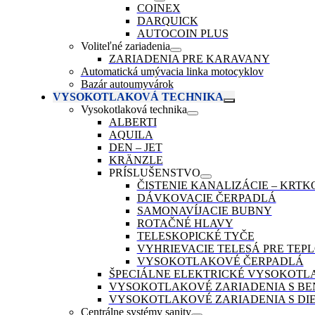
COINEX
DARQUICK
AUTOCOIN PLUS
Voliteľné zariadenia
ZARIADENIA PRE KARAVANY
Automatická umývacia linka motocyklov
Bazár autoumyvárok
VYSOKOTLAKOVÁ TECHNIKA
Vysokotlaková technika
ALBERTI
AQUILA
DEN – JET
KRÄNZLE
PRÍSLUŠENSTVO
ČISTENIE KANALIZÁCIE – KRTK
DÁVKOVACIE ČERPADLÁ
SAMONAVÍJACIE BUBNY
ROTAČNÉ HLAVY
TELESKOPICKÉ TYČE
VYHRIEVACIE TELESÁ PRE TEP
VYSOKOTLAKOVÉ ČERPADLÁ
ŠPECIÁLNE ELEKTRICKÉ VYSOKOTL
VYSOKOTLAKOVÉ ZARIADENIA S B
VYSOKOTLAKOVÉ ZARIADENIA S D
Centrálne systémy sanity