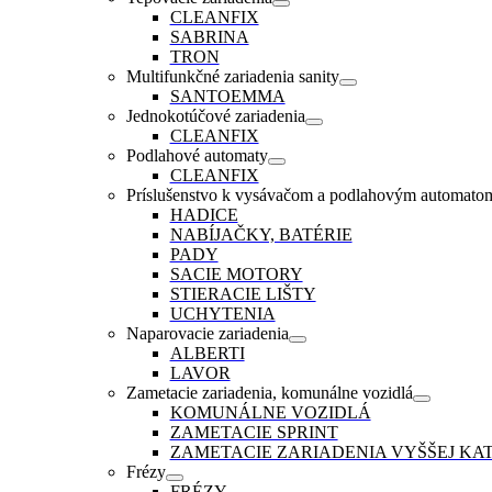
CLEANFIX
SABRINA
TRON
Multifunkčné zariadenia sanity
SANTOEMMA
Jednokotúčové zariadenia
CLEANFIX
Podlahové automaty
CLEANFIX
Príslušenstvo k vysávačom a podlahovým automato
HADICE
NABÍJAČKY, BATÉRIE
PADY
SACIE MOTORY
STIERACIE LIŠTY
UCHYTENIA
Naparovacie zariadenia
ALBERTI
LAVOR
Zametacie zariadenia, komunálne vozidlá
KOMUNÁLNE VOZIDLÁ
ZAMETACIE SPRINT
ZAMETACIE ZARIADENIA VYŠŠEJ KA
Frézy
FRÉZY