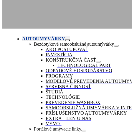
AUTOUMYVÁRKY
Bezdotykové samoobslužné autoumývárky
AKO POSTUPOVAŤ
INVESTÍCIA
KONŠTRUKČNÁ ČASŤ
TECHNOLOGICAL PART
ODPADOVÉ HOSPODÁRSTVO
PROGRAMY
MODELOVÉ PREVEDENIA AUTOUMY
SERVISNÁ ČINNOSŤ
ŠTÚDIÁ
TECHNOLÓGIE
PREVEDENIE WASHBOX
SAMOOBSLUŽNÁ UMYVÁRKA V INTE
PRÍSLUŠENSTVO AUTOUMYVÁRKY
EXTRA – LEN U NÁS
VÝVOJ
Portálové umývacie linky