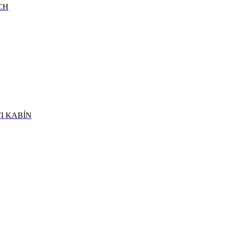
CH
I KABÍN