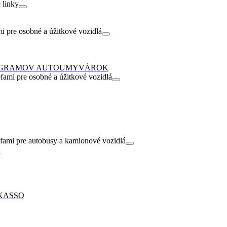
 linky
i pre osobné a úžitkové vozidlá
OGRAMOV AUTOUMYVÁROK
ami pre osobné a úžitkové vozidlá
fami pre autobusy a kamionové vozidlá
Y
KASSO