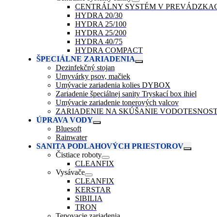
CENTRÁLNY SYSTÉM V PREVÁDZKA
HYDRA 20/30
HYDRA 25/100
HYDRA 25/200
HYDRA 40/75
HYDRA COMPACT
ŠPECIÁLNE ZARIADENIA
Dezinfekčný stojan
Umyvárky psov, mačiek
Umývacie zariadenia kolies DYBOX
Zariadenie špeciálnej sanity Tryskací box ihiel
Umývacie zariadenie tonerových valcov
ZARIADENIE NA SKÚŠANIE VODOTESNOST
ÚPRAVA VODY
Bluesoft
Rainwater
SANITA PODLAHOVÝCH PRIESTOROV
Čistiace roboty
CLEANFIX
Vysávače
CLEANFIX
KERSTAR
SIBILIA
TRON
Tepovacie zariadenia