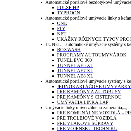
Automatické portálové bezdotykové umývacie
PULSE HP
TYPHOON
Automatické portálové umývacie linky s kefam
ONE
FLY
NET
UKÁŽKY RÔZNYCH TYPOV PR
TUNEL – automatické umývacie systémy s kef
BOXWASH
PROGRAMY AUTOUMYVÁROK
TUNEL EVO 360
TUNNEL AE5 XL
TUNNEL AE7 XL
TUNNEL AE8 XL
Automatické portálové umývacie systémy s ke
JEDNOKARTÁČOVÉ UMYVÁRK
PRE KAMIÓNY A AUTOBUSY
PRE KAMIÓNY S CISTERNOU
UMÝVACIA LINKA LAP
Umývacie linky univerzálneho zamerania
PRE KOMUNÁLNE VOZIDLÁ – PI
PRE TROLEJOVÉ VOZIDLÁ
PRE VLAKOVÉ SÚPRAVY
PRE VOJENSKÚ TECHNIKU