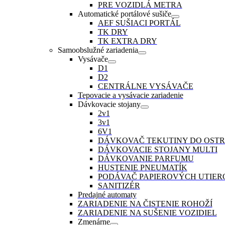
PRE VOZIDLÁ METRA
Automatické portálové sušiče
AEF SUŠIACI PORTÁL
TK DRY
TK EXTRA DRY
Samoobslužné zariadenia
Vysávače
D1
D2
CENTRÁLNE VYSÁVAČE
Tepovacie a vysávacie zariadenie
Dávkovacie stojany
2v1
3v1
6V1
DÁVKOVAČ TEKUTINY DO OST
DÁVKOVACIE STOJANY MULTI
DÁVKOVANIE PARFUMU
HUSTENIE PNEUMATÍK
PODÁVAČ PAPIEROVÝCH UTIER
SANITIZÉR
Predajné automaty
ZARIADENIE NA ČISTENIE ROHOŽÍ
ZARIADENIE NA SUŠENIE VOZIDIEL
Zmenárne