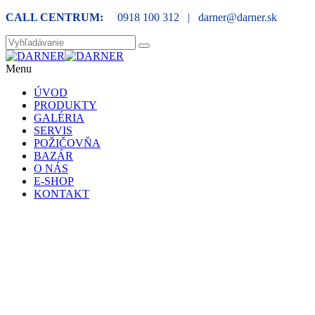
CALL CENTRUM:
0918 100 312 | darner@darner.sk
Menu
ÚVOD
PRODUKTY
GALÉRIA
SERVIS
POŽIČOVŇA
BAZÁR
O NÁS
E-SHOP
KONTAKT