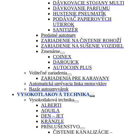
DÁVKOVACIE STOJANY MULTI
DÁVKOVANIE PARFUMU
HUSTENIE PNEUMATÍK
PODÁVAČ PAPIEROVÝCH
UTIEROK
SANITIZÉR
Predajné automaty
ZARIADENIE NA ČISTENIE ROHOŽÍ
ZARIADENIE NA SUŠENIE VOZIDIEL
Zmenárne
COINEX
DARQUICK
AUTOCOIN PLUS
Voliteľné zariadenia
ZARIADENIA PRE KARAVANY
Automatická umývacia linka motocyklov
Bazár autoumyvárok
VYSOKOTLAKOVÁ TECHNIKA
Vysokotlaková technika
ALBERTI
AQUILA
DEN – JET
KRÄNZLE
PRÍSLUŠENSTVO
ČISTENIE KANALIZÁCIE –