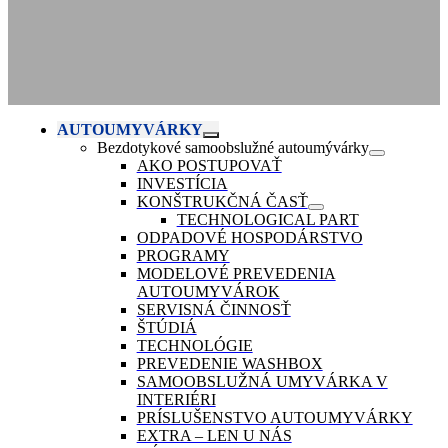
AUTOUMYVÁRKY
Bezdotykové samoobslužné autoumývárky
AKO POSTUPOVAŤ
INVESTÍCIA
KONŠTRUKČNÁ ČASŤ
TECHNOLOGICAL PART
ODPADOVÉ HOSPODÁRSTVO
PROGRAMY
MODELOVÉ PREVEDENIA
AUTOUMYVÁROK
SERVISNÁ ČINNOSŤ
ŠTÚDIÁ
TECHNOLÓGIE
PREVEDENIE WASHBOX
SAMOOBSLUŽNÁ UMYVÁRKA V
INTERIÉRI
PRÍSLUŠENSTVO AUTOUMYVÁRKY
EXTRA – LEN U NÁS