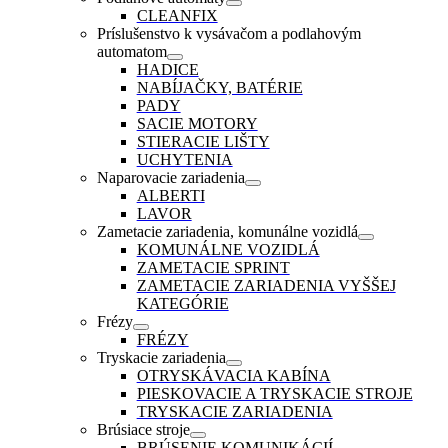
CLEANFIX
Príslušenstvo k vysávačom a podlahovým
automatom
HADICE
NABÍJAČKY, BATÉRIE
PADY
SACIE MOTORY
STIERACIE LIŠTY
UCHYTENIA
Naparovacie zariadenia
ALBERTI
LAVOR
Zametacie zariadenia, komunálne vozidlá
KOMUNÁLNE VOZIDLÁ
ZAMETACIE SPRINT
ZAMETACIE ZARIADENIA VYŠŠEJ
KATEGÓRIE
Frézy
FRÉZY
Tryskacie zariadenia
OTRYSKÁVACIA KABÍNA
PIESKOVACIE A TRYSKACIE STROJE
TRYSKACIE ZARIADENIA
Brúsiace stroje
BRÚSENIE KOMUNIKÁCIÍ