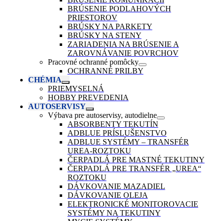
BRÚSENIE PODLAHOVÝCH
PRIESTOROV
BRÚSKY NA PARKETY
BRÚSKY NA STENY
ZARIADENIA NA BRÚSENIE A
ZAROVNÁVANIE POVRCHOV
Pracovné ochranné pomôcky
OCHRANNÉ PRILBY
CHÉMIA
PRIEMYSELNÁ
HOBBY PREVEDENIA
AUTOSERVISY
Výbava pre autoservisy, autodielne
ABSORBENTY TEKUTÍN
ADBLUE PRÍSLUŠENSTVO
ADBLUE SYSTÉMY – TRANSFÉR
UREA-ROZTOKU
ČERPADLÁ PRE MASTNÉ TEKUTINY
ČERPADLÁ PRE TRANSFÉR „UREA“
ROZTOKU
DÁVKOVANIE MAZADIEL
DÁVKOVANIE OLEJA
ELEKTRONICKÉ MONITOROVACIE
SYSTÉMY NA TEKUTINY