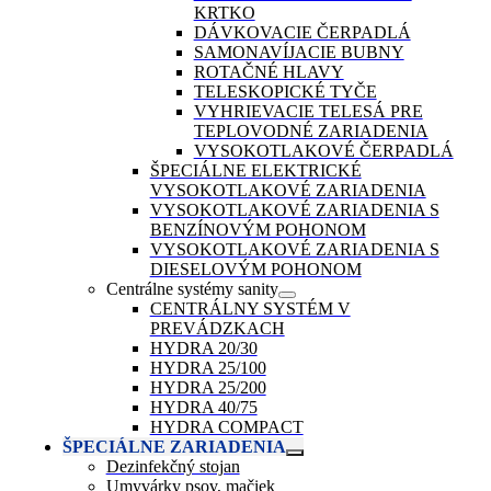
KRTKO
DÁVKOVACIE ČERPADLÁ
SAMONAVÍJACIE BUBNY
ROTAČNÉ HLAVY
TELESKOPICKÉ TYČE
VYHRIEVACIE TELESÁ PRE
TEPLOVODNÉ ZARIADENIA
VYSOKOTLAKOVÉ ČERPADLÁ
ŠPECIÁLNE ELEKTRICKÉ
VYSOKOTLAKOVÉ ZARIADENIA
VYSOKOTLAKOVÉ ZARIADENIA S
BENZÍNOVÝM POHONOM
VYSOKOTLAKOVÉ ZARIADENIA S
DIESELOVÝM POHONOM
Centrálne systémy sanity
CENTRÁLNY SYSTÉM V
PREVÁDZKACH
HYDRA 20/30
HYDRA 25/100
HYDRA 25/200
HYDRA 40/75
HYDRA COMPACT
ŠPECIÁLNE ZARIADENIA
Dezinfekčný stojan
Umyvárky psov, mačiek