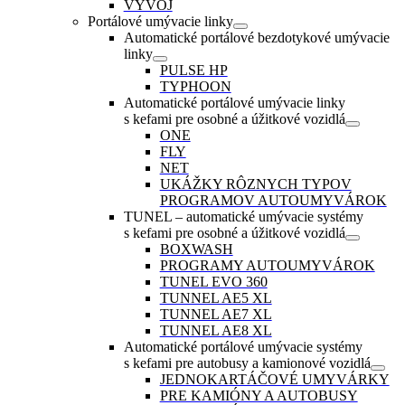
VÝVOJ
Portálové umývacie linky
Automatické portálové bezdotykové umývacie
linky
PULSE HP
TYPHOON
Automatické portálové umývacie linky
s kefami pre osobné a úžitkové vozidlá
ONE
FLY
NET
UKÁŽKY RÔZNYCH TYPOV
PROGRAMOV AUTOUMYVÁROK
TUNEL – automatické umývacie systémy
s kefami pre osobné a úžitkové vozidlá
BOXWASH
PROGRAMY AUTOUMYVÁROK
TUNEL EVO 360
TUNNEL AE5 XL
TUNNEL AE7 XL
TUNNEL AE8 XL
Automatické portálové umývacie systémy
s kefami pre autobusy a kamionové vozidlá
JEDNOKARTÁČOVÉ UMYVÁRKY
PRE KAMIÓNY A AUTOBUSY