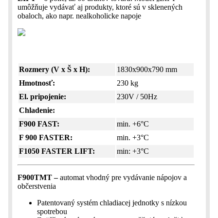
umôžňuje vydávať aj produkty, ktoré sú v sklenených
obaloch, ako napr. nealkoholicke napoje
Rozmery (V x Š x H):
1830x900x790 mm
Hmotnosť:
230 kg
El. pripojenie:
230V / 50Hz
Chladenie:
F900 FAST:
min. +6°C
F 900 FASTER:
min. +3°C
F1050 FASTER LIFT:
min: +3°C
F900TMT –
automat vhodný pre vydávanie nápojov a
občerstvenia
Patentovaný systém chladiacej jednotky s nízkou
spotrebou