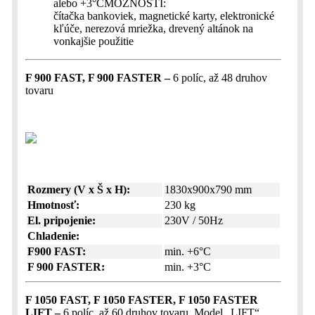
alebo +3°CMOŽNOSTI:
čítačka bankoviek, magnetické karty, elektronické
kľúče, nerezová mriežka, drevený altánok na
vonkajšie použitie
F 900 FAST, F 900 FASTER –
6 políc, až 48 druhov
tovaru
Rozmery (V x Š x H):
1830x900x790 mm
Hmotnosť:
230 kg
El. pripojenie:
230V / 50Hz
Chladenie:
F900 FAST:
min. +6°C
F 900 FASTER:
min. +3°C
F 1050 FAST, F 1050 FASTER, F 1050 FASTER
LIFT –
6 políc, až 60 druhov tovaru. Model „LIFT“