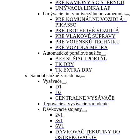
PRE KAMIÓNY S CISTERNOU
UMÝVACIA LINKA LAP
Umývacie linky univerzálneho zamerania
PRE KOMUNÁLNE VOZIDLÁ –
PIKASSO
PRE TROLEJOVÉ VOZIDLÁ
PRE VLAKOVÉ SÚPRAVY
PRE VOJENSKÚ TECHNIKU
PRE VOZIDLÁ METRA
Automatické portálové sušiče
AEF SUŠIACI PORTÁL
TK DRY
TK EXTRA DRY
Samoobslužné zariadenia
Vysávače
D1
D2
CENTRÁLNE VYSÁVAČE
Tepovacie a vysávacie zariadenie
Dávkovacie stojany
2v1
3v1
6V1
DÁVKOVAČ TEKUTINY DO
OSTREKOVAČOV