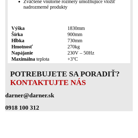
Zväčšené vnútorné rozmery umožňujúce vložiť
nadrozmerné produkty
Výška
1830mm
Šírka
900mm
Hĺbka
730mm
Hmotnosť
270kg
Napájanie
230V – 50Hz
Maximálna
teplota
+3°C
POTREBUJETE SA PORADIŤ?
KONTAKTUJTE NÁS
darner@darner.sk
0918 100 312