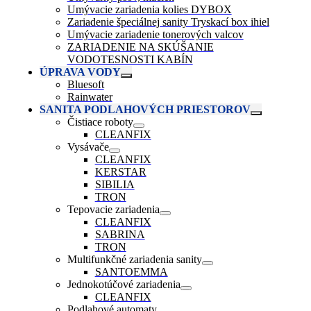
Umývacie zariadenia kolies DYBOX
Zariadenie špeciálnej sanity Tryskací box ihiel
Umývacie zariadenie tonerových valcov
ZARIADENIE NA SKÚŠANIE
VODOTESNOSTI KABÍN
ÚPRAVA VODY
Bluesoft
Rainwater
SANITA PODLAHOVÝCH PRIESTOROV
Čistiace roboty
CLEANFIX
Vysávače
CLEANFIX
KERSTAR
SIBILIA
TRON
Tepovacie zariadenia
CLEANFIX
SABRINA
TRON
Multifunkčné zariadenia sanity
SANTOEMMA
Jednokotúčové zariadenia
CLEANFIX
Podlahové automaty