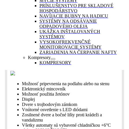
MYCIE SYSTÉMY
PRÍSLUŠENSTVO PRE SKLADOVÉ
HOSPODÁRSTVO
NAVÍJACIE BUBNY NA HADICU
SYSTÉMY NA ODSÁVANIE
ODPADOVÉHO OLEJA
UKÁŽKA INŠTALOVANÝCH
SYSTÉMOV
VYSOKOFREKVENČNÉ
MONITOROVACIE SYSTÉMY
ZARIADENIA NA ČERPANIE NAFTY
Kompresory
KOMPRESORY
Možnosť pripevnenia na podlahu alebo na stenu
Elektronický mincovník
Možnosť použitia žetónov
Displej
Dvere s trojbodovým zámkom
Vnútorné osvetlenie s LED diódami
Zosilnené dvere a bočné lišty proti krádeži a
vandalizmu
Všetky automaty sú vybavené chladničkou +6°C