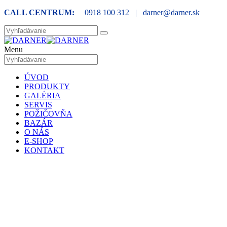
CALL CENTRUM:
0918 100 312 | darner@darner.sk
Menu
ÚVOD
PRODUKTY
GALÉRIA
SERVIS
POŽIČOVŇA
BAZÁR
O NÁS
E-SHOP
KONTAKT