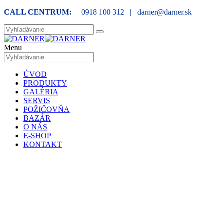
CALL CENTRUM:
0918 100 312 | darner@darner.sk
Menu
ÚVOD
PRODUKTY
GALÉRIA
SERVIS
POŽIČOVŇA
BAZÁR
O NÁS
E-SHOP
KONTAKT