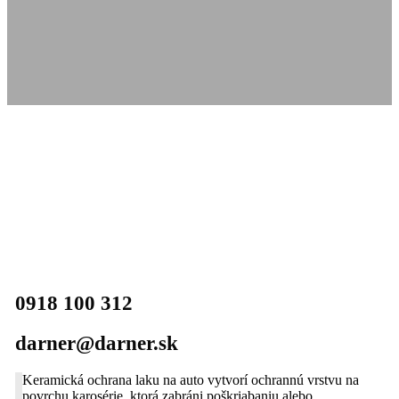
POTREBUJETE VIAC INFORMÁCIÍ?
KONTAKTUJTE NÁS
0918 100 312
darner@darner.sk
Keramická ochrana laku na auto vytvorí ochrannú vrstvu na
povrchu karosérie, ktorá zabráni poškriabaniu alebo